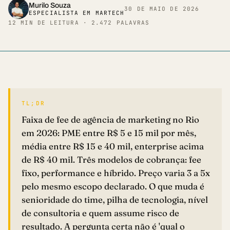
Murilo Souza
30 DE MAIO DE 2026
ESPECIALISTA EM MARTECH
TELEFONE *
12 MIN DE LEITURA · 2.472 PALAVRAS
EMPRESA / ORGANIZAÇÃO *
SUA MENSAGEM *
TL;DR
Faixa de fee de agência de marketing no Rio
em 2026: PME entre R$ 5 e 15 mil por mês,
média entre R$ 15 e 40 mil, enterprise acima
de R$ 40 mil. Três modelos de cobrança: fee
fixo, performance e híbrido. Preço varia 3 a 5x
ENVIAR MENSAGEM
pelo mesmo escopo declarado. O que muda é
senioridade do time, pilha de tecnologia, nível
de consultoria e quem assume risco de
resultado. A pergunta certa não é 'qual o