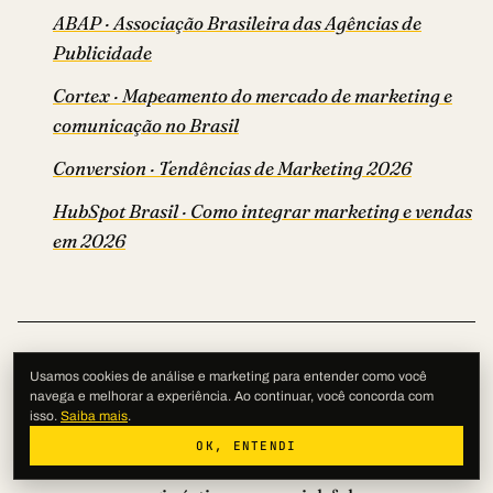
ABAP · Associação Brasileira das Agências de
Publicidade
Cortex · Mapeamento do mercado de marketing e
comunicação no Brasil
Conversion · Tendências de Marketing 2026
HubSpot Brasil · Como integrar marketing e vendas
em 2026
Usamos cookies de análise e marketing para entender como você
navega e melhorar a experiência. Ao continuar, você concorda com
Esse é o ponto de vista da Koko sobre como
isso.
Saiba mais
.
funciona o mercado de agência no Rio em 2026. Se
OK, ENTENDI
você quer auditar proposta, montar briefing ou