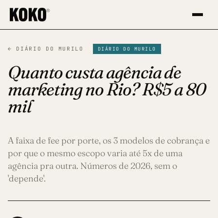
®
Iniciar um projeto
← DIÁRIO DO MURILO
DIÁRIO DO MURILO
Preencha o formulário e a gente entra em
contato.
Quanto custa agência de
marketing no Rio? R$5 a 80
MOTIVO DO CONTATO *
mil
NOME *
A faixa de fee por porte, os 3 modelos de cobrança e
por que o mesmo escopo varia até 5x de uma
SOBRENOME *
agência pra outra. Números de 2026, sem o
'depende'.
EMAIL *