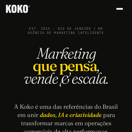
®
Iniciar um projeto
EST. 2015 · RIO DE JANEIRO / BR
Preencha o formulário e a gente entra em
AGÊNCIA DE MARKETING INTELIGENTE
contato.
Marketing
MOTIVO DO CONTATO *
que pensa
,
vende & escala.
NOME *
SOBRENOME *
A Koko é uma das referências do Brasil
em unir
dados, IA e criatividade
para
EMAIL *
transformar marcas em operações
comerciais de alta performance.