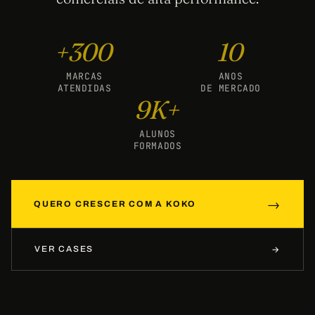
TELEFONE *
+300
10
MARCAS
ANOS
EMPRESA / ORGANIZAÇÃO *
ATENDIDAS
DE MERCADO
9K+
ALUNOS
SUA MENSAGEM *
FORMADOS
→
QUERO CRESCER COM A KOKO
ENVIAR MENSAGEM
VER CASES
→