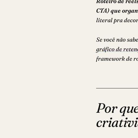
Roteiro de reel
CTA) que organi
literal pra deco
Se você não sab
gráfico de rete
framework de rot
Por que
criativ