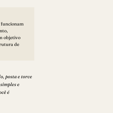
is funcionam
nto,
m objetivo
trutura de
o, posta e torce
 simples e
ocê é