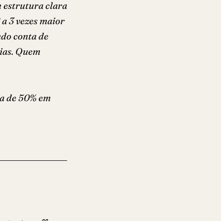
m estrutura clara
a 3 vezes maior
ndo conta de
dias. Quem
ma de 50% em