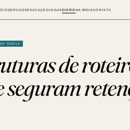
ÍCIO
SERVIÇOS
EDUCAÇÃO
VAGAS
DIÁRIO
NA MÍDIA
CONTATO
 DO MURILO
ruturas de rotei
ue seguram rete