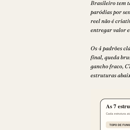
Brasileiro tem t
paródias por se
reel não é criat
entregar valor e
Os 4 padrões cl
final, queda br
gancho fraco, C
estruturas abai