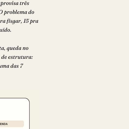
mprovisa três
 O problema do
ra fisgar, 15 pra
uído.
ta, queda no
 de estrutura:
 uma das 7