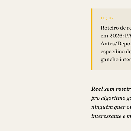
TL;DR
Roteiro de r
em 2026: PA
Antes/Depoi
específico d
gancho inter
Reel sem roteir
pro algoritmo go
ninguém quer ou
interessante e m