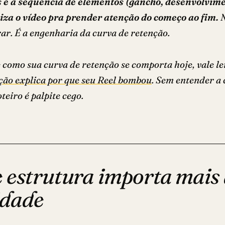
s é a sequência de elementos (gancho, desenvolvime
za o vídeo pra prender atenção do começo ao fim.
N
rar. É a engenharia da curva de retenção.
e como sua curva de retenção se comporta hoje, vale l
nção explica por que seu Reel bombou
. Sem entender a 
eiro é palpite cego.
 estrutura importa mais
idade