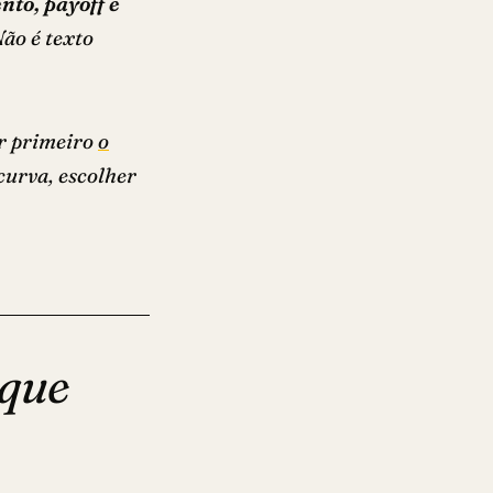
nto, payoff e
ão é texto
er primeiro
o
curva, escolher
 que