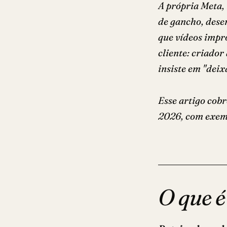
A própria Meta,
de gancho, dese
que vídeos impro
cliente: criado
insiste em "deix
Esse artigo cob
2026, com exemp
O que é