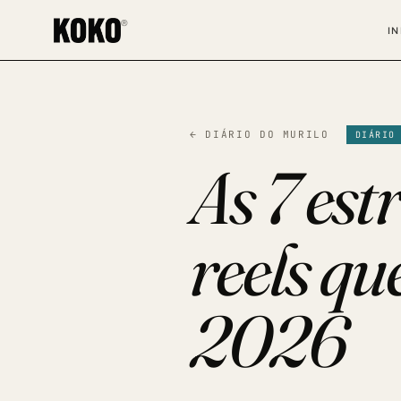
®
IN
Iniciar um projeto
Preencha o formulário e a gente entra em contato.
← DIÁRIO DO MURILO
DIÁRIO
MOTIVO DO CONTATO *
As 7 est
NOME *
SOBRENOME *
reels q
EMAIL *
TELEFONE *
2026
EMPRESA / ORGANIZAÇÃO *