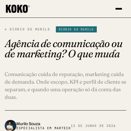
®
Iniciar um projeto
← DIÁRIO DO MURILO
DIÁRIO DO MURILO
Preencha o formulário e a gente entra em
contato.
Agência de comunicação ou
de marketing? O que muda
MOTIVO DO CONTATO *
NOME *
Comunicação cuida de reputação, marketing cuida
de demanda. Onde escopo, KPI e perfil de cliente se
separam, e quando uma operação só dá conta das
SOBRENOME *
duas.
EMAIL *
Murilo Souza
13 DE JUNHO DE 2026
ESPECIALISTA EM MARTECH