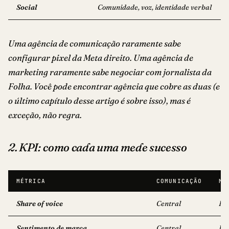
Social
Comunidade, voz, identidade verbal
Uma agência de comunicação raramente sabe
configurar pixel da Meta direito. Uma agência de
marketing raramente sabe negociar com jornalista da
Folha. Você pode encontrar agência que cobre as duas (e
o último capítulo desse artigo é sobre isso), mas é
exceção, não regra.
2. KPI: como cada uma mede sucesso
MÉTRICA
COMUNICAÇÃO
MA
Share of voice
Central
La
Sentimento de marca
Central
Ind