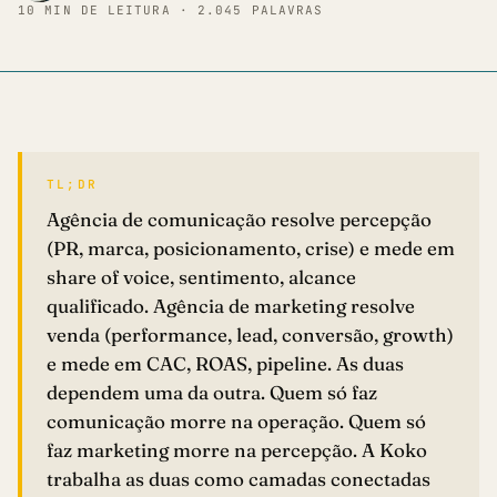
10 MIN DE LEITURA · 2.045 PALAVRAS
TELEFONE *
EMPRESA / ORGANIZAÇÃO *
TL;DR
SUA MENSAGEM *
Agência de comunicação resolve percepção
(PR, marca, posicionamento, crise) e mede em
share of voice, sentimento, alcance
qualificado. Agência de marketing resolve
venda (performance, lead, conversão, growth)
e mede em CAC, ROAS, pipeline. As duas
ENVIAR MENSAGEM
dependem uma da outra. Quem só faz
comunicação morre na operação. Quem só
faz marketing morre na percepção. A Koko
trabalha as duas como camadas conectadas