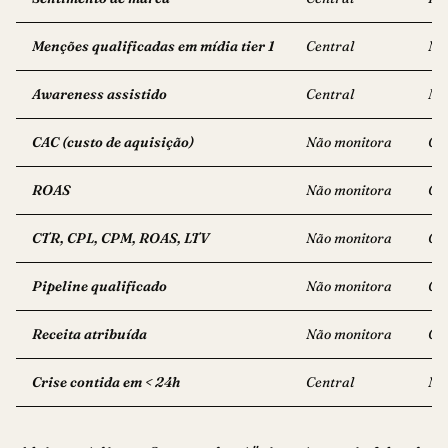
Menções qualificadas em mídia tier 1
Central
Nã
Awareness assistido
Central
Mé
CAC (custo de aquisição)
Não monitora
Ce
ROAS
Não monitora
Ce
CTR, CPL, CPM, ROAS, LTV
Não monitora
Ce
Pipeline qualificado
Não monitora
Ce
Receita atribuída
Não monitora
Ce
Crise contida em < 24h
Central
Nã